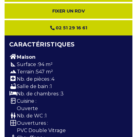
FIXER UN RDV
02 51 29 16 61
CARACTÉRISTIQUES
Maison
square_foot
Surface :
94 m²
terrain
Terrain :
547 m²
Nb. de pièces :
4
bathtub
Salle de bain :
1
Nb. de chambres :
3
kitchen
Cuisine :
Ouverte
wc
Nb. de WC :
1
window
Ouvertures :
PVC Double Vitrage