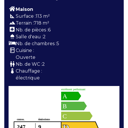
Maison
square_foot
Surface :
113 m²
terrain
Terrain :
718 m²
Nb. de pièces :
6
shower
Salle d'eau :
2
Nb. de chambres :
5
kitchen
Cuisine :
Ouverte
wc
Nb. de WC :
2
thermostat
Chauffage :
électrique