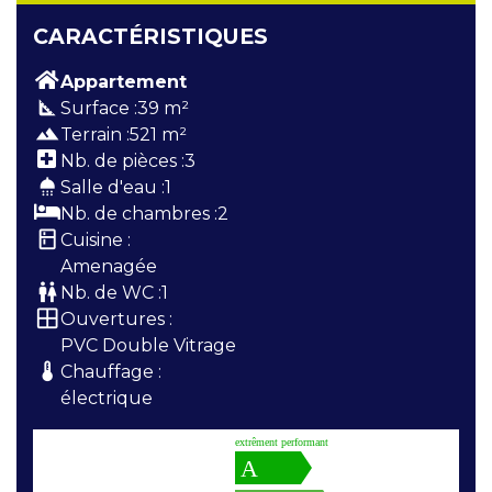
CARACTÉRISTIQUES
Appartement
square_foot
Surface :
39 m²
terrain
Terrain :
521 m²
Nb. de pièces :
3
shower
Salle d'eau :
1
Nb. de chambres :
2
kitchen
Cuisine :
Amenagée
wc
Nb. de WC :
1
window
Ouvertures :
PVC Double Vitrage
thermostat
Chauffage :
électrique