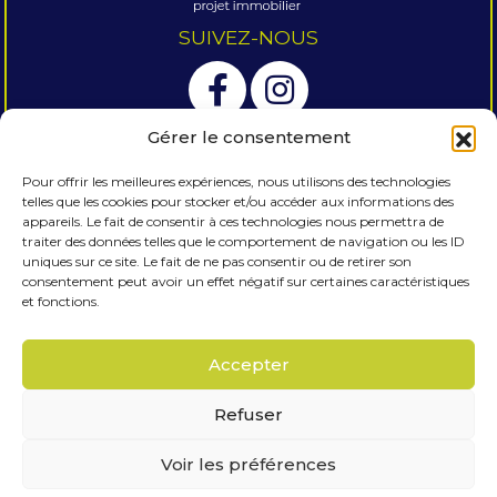
SUIVEZ-NOUS
Gérer le consentement
Pour offrir les meilleures expériences, nous utilisons des technologies
telles que les cookies pour stocker et/ou accéder aux informations des
OUVERTURE DE NOS AGENCES
appareils. Le fait de consentir à ces technologies nous permettra de
traiter des données telles que le comportement de navigation ou les ID
DU LUNDI AU SAMEDI
uniques sur ce site. Le fait de ne pas consentir ou de retirer son
consentement peut avoir un effet négatif sur certaines caractéristiques
9H00-12H00 & 14H00-18H00.
et fonctions.
Accepter
Accueil
Nos agences
Honoraires
Contact
Avis clients
Editorial
Refuser
Plan du site
Mentions légales
Politique de traitement des données
Voir les préférences