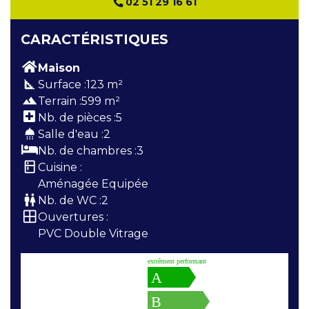
02 51 29 16 61
CARACTÉRISTIQUES
Maison
square_foot
Surface :
123 m²
terrain
Terrain :
599 m²
Nb. de pièces :
5
shower
Salle d'eau :
2
Nb. de chambres :
3
kitchen
Cuisine :
Aménagée Equipée
wc
Nb. de WC :
2
window
Ouvertures :
PVC Double Vitrage