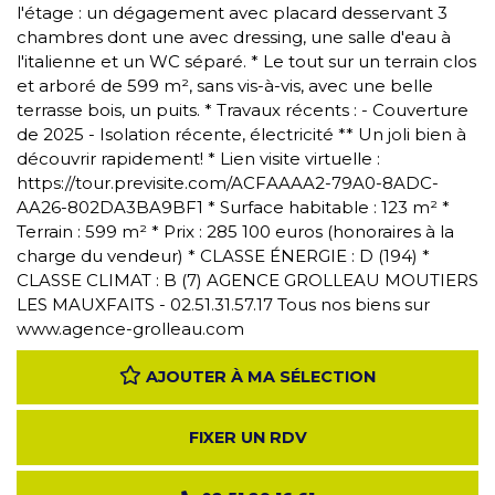
l'étage : un dégagement avec placard desservant 3
chambres dont une avec dressing, une salle d'eau à
l'italienne et un WC séparé. * Le tout sur un terrain clos
et arboré de 599 m², sans vis-à-vis, avec une belle
terrasse bois, un puits. * Travaux récents : - Couverture
de 2025 - Isolation récente, électricité ** Un joli bien à
découvrir rapidement! * Lien visite virtuelle :
https://tour.previsite.com/ACFAAAA2-79A0-8ADC-
AA26-802DA3BA9BF1 * Surface habitable : 123 m² *
Terrain : 599 m² * Prix : 285 100 euros (honoraires à la
charge du vendeur) * CLASSE ÉNERGIE : D (194) *
CLASSE CLIMAT : B (7) AGENCE GROLLEAU MOUTIERS
LES MAUXFAITS - 02.51.31.57.17 Tous nos biens sur
www.agence-grolleau.com
AJOUTER À MA SÉLECTION
FIXER UN RDV